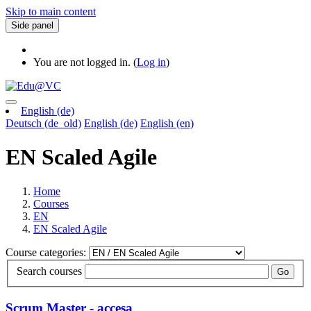
Skip to main content
Side panel
You are not logged in. (
Log in
)
English ‎(de)‎
Deutsch ‎(de_old)‎
English ‎(de)‎
English ‎(en)‎
EN Scaled Agile
Home
Courses
EN
EN Scaled Agile
Course categories:
Search courses
Go
Scrum Master - accesa