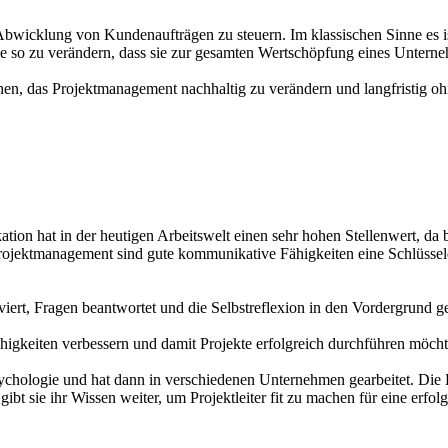
Abwicklung von Kundenaufträgen zu steuern. Im klassischen Sinne es is
sse so zu verändern, dass sie zur gesamten Wertschöpfung eines Untern
n, das Projektmanagement nachhaltig zu verändern und langfristig ohne
n hat in der heutigen Arbeitswelt einen sehr hohen Stellenwert, da be
rojektmanagement sind gute kommunikative Fähigkeiten eine Schlüssel
iert, Fragen beantwortet und die Selbstreflexion in den Vordergrund ge
Fähigkeiten verbessern und damit Projekte erfolgreich durchführen möch
sychologie und hat dann in verschiedenen Unternehmen gearbeitet. Di
bt sie ihr Wissen weiter, um Projektleiter fit zu machen für eine erfol