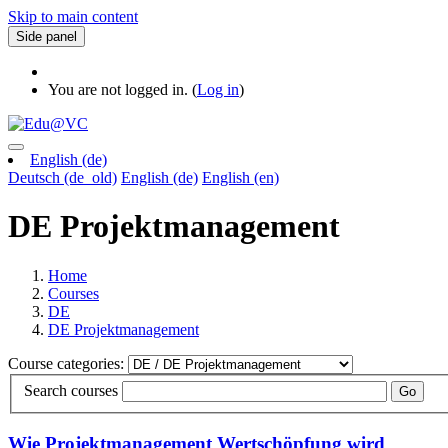
Skip to main content
Side panel
You are not logged in. (
Log in
)
English ‎(de)‎
Deutsch ‎(de_old)‎
English ‎(de)‎
English ‎(en)‎
DE Projektmanagement
Home
Courses
DE
DE Projektmanagement
Course categories:
Search courses
Go
Wie Projektmanagement Wertschöpfung wird