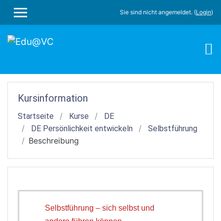
Zum Hauptinhalt
Sie sind nicht angemeldet. (
Login
)
WEBSITE-ÜBERSICHT
Kursinformation
Startseite
Kurse
DE
DE Persönlichkeit entwickeln
Selbstführung
Beschreibung
Selbstführung – sich selbst und