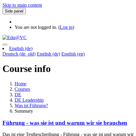
Skip to main content
Side panel
You are not logged in. (
Log in
)
English ‎(de)‎
Deutsch ‎(de_old)‎
English ‎(de)‎
English ‎(en)‎
Course info
Home
Courses
DE
DE Leadership
Was ist Führung?
Summary
Führung - was sie ist und warum wir sie brauchen
Das ist eine Testbeschreibung - Führung - was sie ist und warum wir