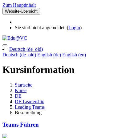
Zum Hauptinhalt
Website-Übersicht
Sie sind nicht angemeldet. (
Login
)
Deutsch ‎(de_old)‎
Deutsch ‎(de_old)‎
English ‎(de)‎
English ‎(en)‎
Kursinformation
Startseite
Kurse
DE
DE Leadership
Leading Teams
Beschreibung
Teams Führen